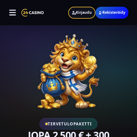
Kirjaudu
Rekisteröidy
Valikko
Pelit
Kirjaudu
Rekisteröinti
Sovellus
Kotiutus
Bonukset
TERVETULOPAKETTI
JOPA 2 500 € + 300